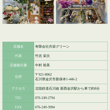
店舗名
有限会社共栄グリーン
代表
竹吉 栄次
店舗責任書
中村 裕美
〒921-8062
住所
石川県金沢市新保本1-446-2
アクセス
北陸鉄道石川線 新西金沢駅から車で約8分
TEL
076-249-2794
FAX
076-249-3994